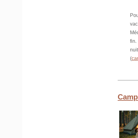
Pou
vac
Méd
fin
nui
(
ca
Campi