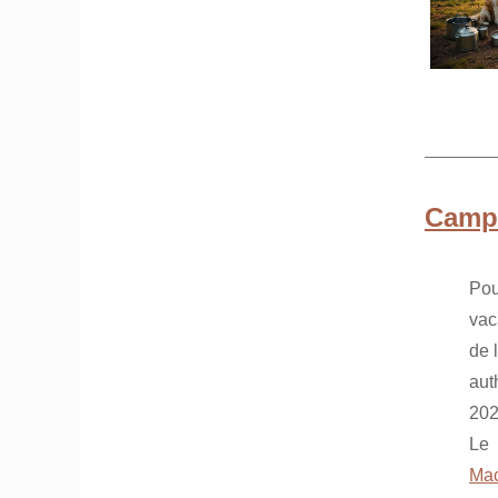
Campi
Pou
vac
de 
aut
202
Le 
Ma