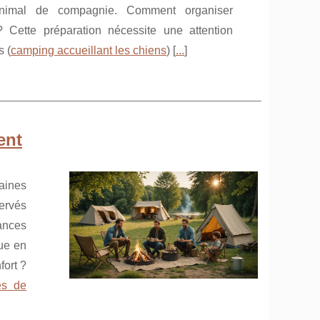
animal de compagnie. Comment organiser
? Cette préparation nécessite une attention
s (
camping accueillant les chiens
) [
...
]
ent
aines
ervés
ances
ue en
ort ?
ès de