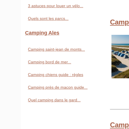
3 astuces pour louer un vélo...
Quels sont les parcs...
Campi
Camping Ales
Camping saint-jean de monts...
Camping bord de mer...
Camping chiens guide : règles
Camping près de macon guide...
Quel camping dans le gard...
Campi