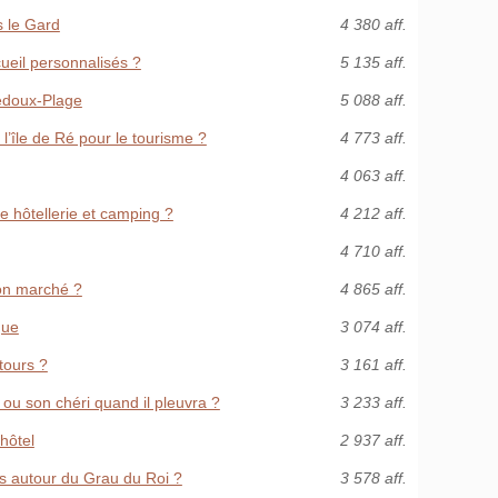
s le Gard
4 380 aff.
ueil personnalisés ?
5 135 aff.
vedoux-Plage
5 088 aff.
l’île de Ré pour le tourisme ?
4 773 aff.
4 063 aff.
e hôtellerie et camping ?
4 212 aff.
4 710 aff.
 bon marché ?
4 865 aff.
gue
3 074 aff.
tours ?
3 161 aff.
s ou son chéri quand il pleuvra ?
3 233 aff.
'hôtel
2 937 aff.
ues autour du Grau du Roi ?
3 578 aff.