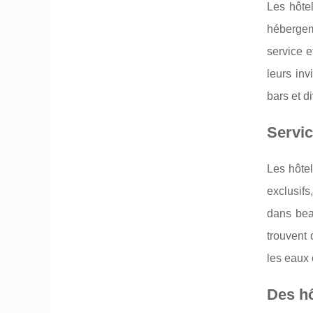
Les hôtel
hébergem
service e
leurs inv
bars et d
Servic
Les hôtel
exclusifs
dans bea
trouvent 
les eaux 
Des hô