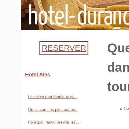
Que
RESERVER
dan
Hotel Ales
tou
Les sites patrimoniaux et...
Ho
Quels sont les plus beaux...
Pourquoi faut-il prévoir les...