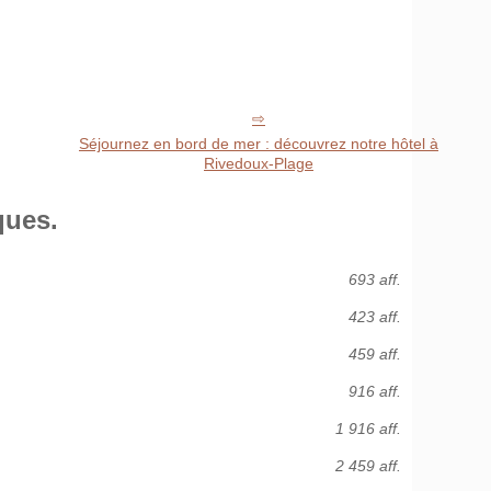
Séjournez en bord de mer : découvrez notre hôtel à
Rivedoux-Plage
ques.
693 aff.
423 aff.
459 aff.
916 aff.
1 916 aff.
2 459 aff.